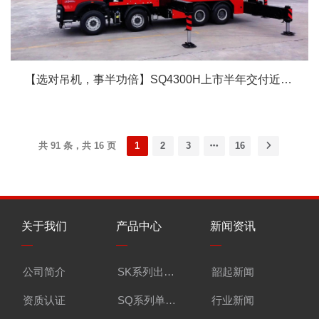
【选对吊机，事半功倍】SQ4300H上市半年交付近40台
共 91 条，共 16 页
1
2
3
16
关于我们
产品中心
新闻资讯
快捷链接
—
—
—
—
公司简介
SK系列出口单吊机
韶起新闻
视频中心
资质认证
SQ系列单吊机
行业新闻
联系我们