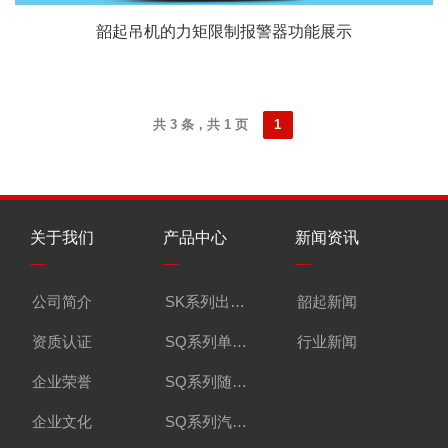
韶起吊机的力矩限制报警器功能展示
共 3 条，共 1 页
1
关于我们
产品中心
新闻资讯
快
—
—
—
—
公司简介
SK系列出口单吊机
韶起新闻
视
资质认证
SQ系列单吊机
行业新闻
联
企业荣誉
SQ系列随车起重运输车
在
企业文化
SQ系列汽车起重机